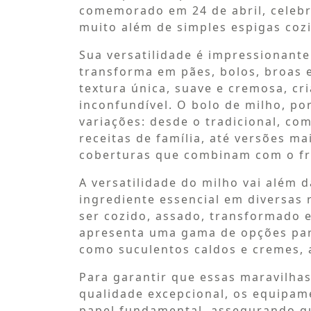
comemorado em 24 de abril, celebr
muito além de simples espigas coz
Sua versatilidade é impressionante
transforma em pães, bolos, broas 
textura única, suave e cremosa, c
inconfundível. O bolo de milho, po
variações: desde o tradicional, co
receitas de família, até versões ma
coberturas que combinam com o fre
A versatilidade do milho vai além 
ingrediente essencial em diversas r
ser cozido, assado, transformado e
apresenta uma gama de opções par
como suculentos caldos e cremes, 
Para garantir que essas maravilha
qualidade excepcional, os equipa
papel fundamental, assegurando qu