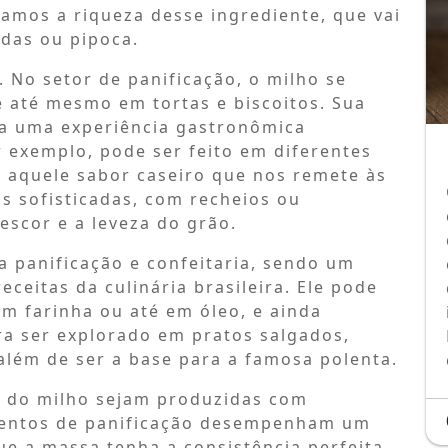
amos a riqueza desse ingrediente, que vai
idas ou pipoca.
. No setor de panificação, o milho se
e até mesmo em tortas e biscoitos. Sua
ria uma experiência gastronômica
r exemplo, pode ser feito em diferentes
m aquele sabor caseiro que nos remete às
is sofisticadas, com recheios ou
scor e a leveza do grão.
da panificação e confeitaria, sendo um
eceitas da culinária brasileira. Ele pode
m farinha ou até em óleo, e ainda
a ser explorado em pratos salgados,
além de ser a base para a famosa polenta.
s do milho sejam produzidas com
mentos de panificação desempenham um
e a massa tenha a consistência perfeita,